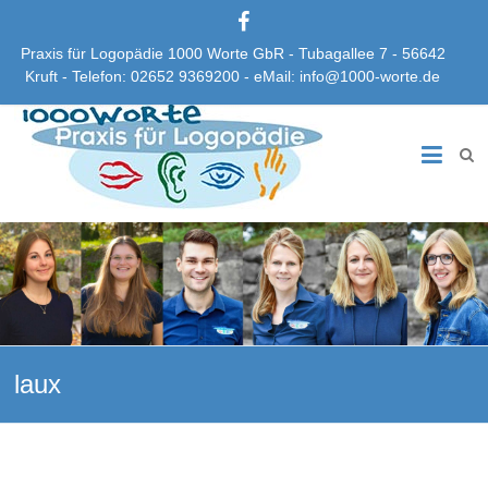
Praxis für Logopädie 1000 Worte GbR - Tubagallee 7 - 56642
Kruft - Telefon: 02652 9369200 - eMail: info@1000-worte.de
Praxis
für
Logopädie
1000
Worte
GbR
laux