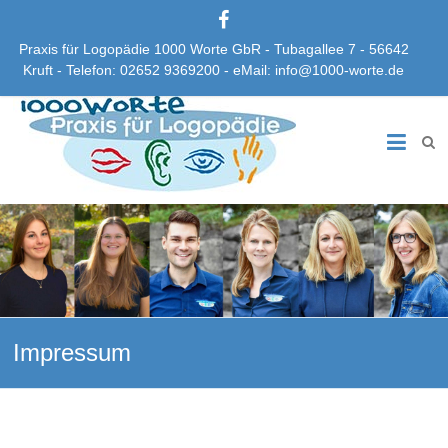
Praxis für Logopädie 1000 Worte GbR - Tubagallee 7 - 56642
Kruft - Telefon: 02652 9369200 - eMail: info@1000-worte.de
Praxis
für
Logopädie
1000
Worte
GbR
Impressum