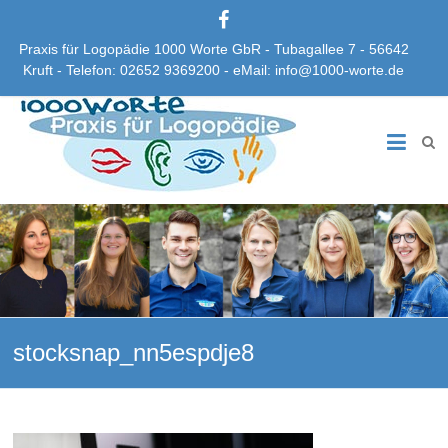
Praxis für Logopädie 1000 Worte GbR - Tubagallee 7 - 56642
Kruft - Telefon: 02652 9369200 - eMail: info@1000-worte.de
Praxis
für
Logopädie
1000
Worte
GbR
stocksnap_nn5espdje8