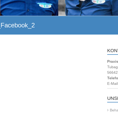
_Facebook_2
KON
Praxi
Tubag
56642 
Telef
E-Mail
UNS
Beha