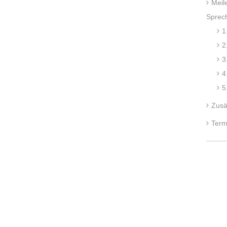
Meil
Sprec
1
2
3
4
5
Zusä
Term