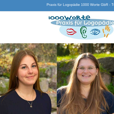
Praxis für Logopädie 1000 Worte GbR - Tu
Praxis
für
Logopädie
1000
Worte
GbR