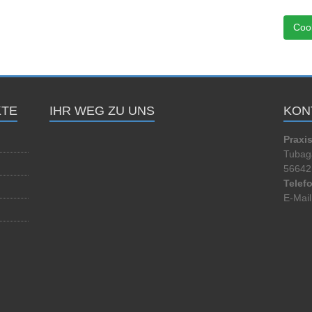
Cook
TE
IHR WEG ZU UNS
KON
Praxi
Tubaga
56642 
Telef
E-Mail