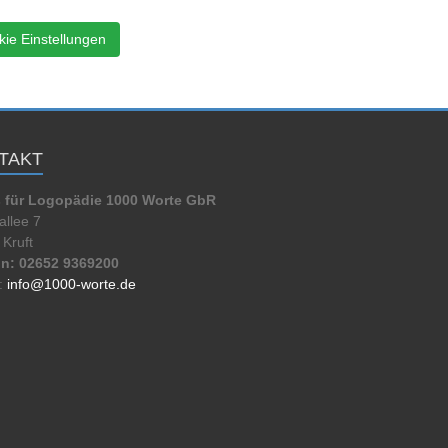
ie Einstellungen
TAKT
s für Logopädie 1000 Worte GbR
llee 7
Kruft
on: 02652 9369200
:
info@1000-worte.de