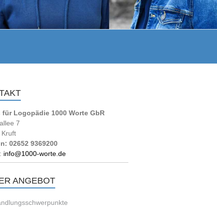
TAKT
s für Logopädie 1000 Worte GbR
allee 7
Kruft
on: 02652 9369200
:
info@1000-worte.de
ER ANGEBOT
ndlungsschwerpunkte