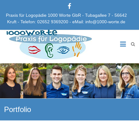
Praxis für Logopädie 1000 Worte GbR - Tubagallee 7 - 56642
Kruft - Telefon: 02652 9369200 - eMail: info@1000-worte.de
Praxis
für
Logopädie
1000
Worte
GbR
Portfolio