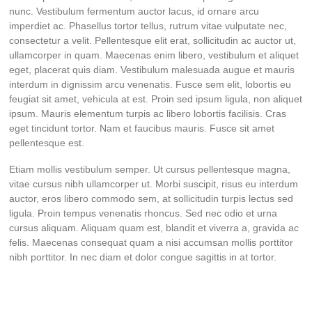
nunc. Vestibulum fermentum auctor lacus, id ornare arcu
imperdiet ac. Phasellus tortor tellus, rutrum vitae vulputate nec,
consectetur a velit. Pellentesque elit erat, sollicitudin ac auctor ut,
ullamcorper in quam. Maecenas enim libero, vestibulum et aliquet
eget, placerat quis diam. Vestibulum malesuada augue et mauris
interdum in dignissim arcu venenatis. Fusce sem elit, lobortis eu
feugiat sit amet, vehicula at est. Proin sed ipsum ligula, non aliquet
ipsum. Mauris elementum turpis ac libero lobortis facilisis. Cras
eget tincidunt tortor. Nam et faucibus mauris. Fusce sit amet
pellentesque est.
Etiam mollis vestibulum semper. Ut cursus pellentesque magna,
vitae cursus nibh ullamcorper ut. Morbi suscipit, risus eu interdum
auctor, eros libero commodo sem, at sollicitudin turpis lectus sed
ligula. Proin tempus venenatis rhoncus. Sed nec odio et urna
cursus aliquam. Aliquam quam est, blandit et viverra a, gravida ac
felis. Maecenas consequat quam a nisi accumsan mollis porttitor
nibh porttitor. In nec diam et dolor congue sagittis in at tortor.