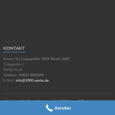
KONTAKT
Praxis für Logopädie 1000 Worte GbR
Tubagallee 7
56642 Kruft
Telefon: 02652 9369200
E-Mail:
info@1000-worte.de
Copyright 2026
Praxis für Logopädie 1000 Worte GbR
Impressum
Datenschutzerklärung
Anrufen