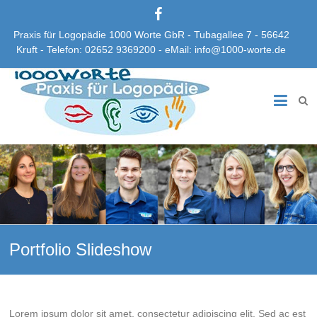
Praxis für Logopädie 1000 Worte GbR - Tubagallee 7 - 56642
Kruft - Telefon: 02652 9369200 - eMail: info@1000-worte.de
Praxis
für
Logopädie
1000
Worte
GbR
Portfolio Slideshow
Lorem ipsum dolor sit amet, consectetur adipiscing elit. Sed ac est