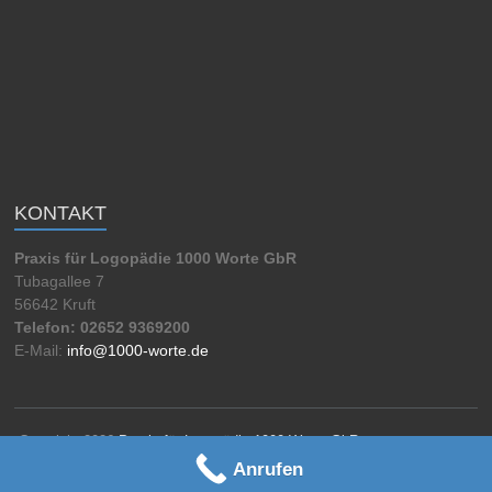
KONTAKT
Praxis für Logopädie 1000 Worte GbR
Tubagallee 7
56642 Kruft
Telefon: 02652 9369200
E-Mail:
info@1000-worte.de
Copyright 2026
Praxis für Logopädie 1000 Worte GbR
Impressum
Datenschutzerklärung
Anrufen