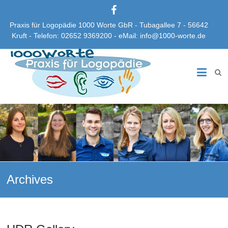
Praxis für Logopädie 1000 Worte GbR - Tubagallee 7 - 56642
Kruft - Telefon: 02652 9369200 - eMail: info@1000-worte.de
Praxis
für
Logopädie
1000
Worte
GbR
Archives