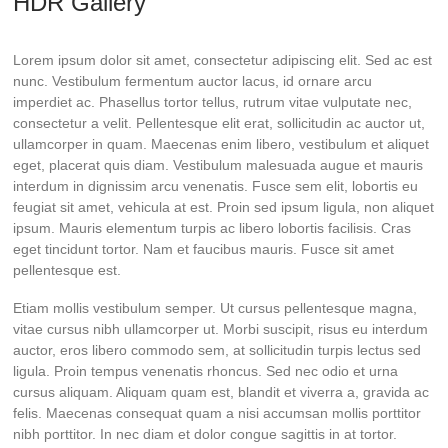
HDR Gallery
Lorem ipsum dolor sit amet, consectetur adipiscing elit. Sed ac est
nunc. Vestibulum fermentum auctor lacus, id ornare arcu
imperdiet ac. Phasellus tortor tellus, rutrum vitae vulputate nec,
consectetur a velit. Pellentesque elit erat, sollicitudin ac auctor ut,
ullamcorper in quam. Maecenas enim libero, vestibulum et aliquet
eget, placerat quis diam. Vestibulum malesuada augue et mauris
interdum in dignissim arcu venenatis. Fusce sem elit, lobortis eu
feugiat sit amet, vehicula at est. Proin sed ipsum ligula, non aliquet
ipsum. Mauris elementum turpis ac libero lobortis facilisis. Cras
eget tincidunt tortor. Nam et faucibus mauris. Fusce sit amet
pellentesque est.
Etiam mollis vestibulum semper. Ut cursus pellentesque magna,
vitae cursus nibh ullamcorper ut. Morbi suscipit, risus eu interdum
auctor, eros libero commodo sem, at sollicitudin turpis lectus sed
ligula. Proin tempus venenatis rhoncus. Sed nec odio et urna
cursus aliquam. Aliquam quam est, blandit et viverra a, gravida ac
felis. Maecenas consequat quam a nisi accumsan mollis porttitor
nibh porttitor. In nec diam et dolor congue sagittis in at tortor.