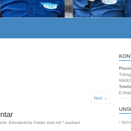
KON
Praxi
Tubag
56642 
Telef
E-Mail
Next →
UNS
ntar
Beha
icht.
Erforderliche Felder sind mit
*
markiert