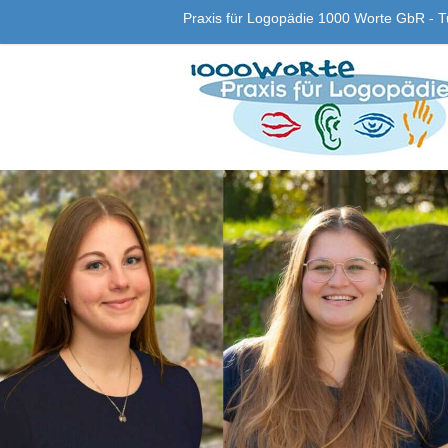
Praxis für Logopädie 1000 Worte GbR - Tu
Praxis
für
Logopädie
1000
Worte
GbR