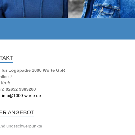
TAKT
s für Logopädie 1000 Worte GbR
allee 7
Kruft
on: 02652 9369200
:
info@1000-worte.de
ER ANGEBOT
ndlungsschwerpunkte