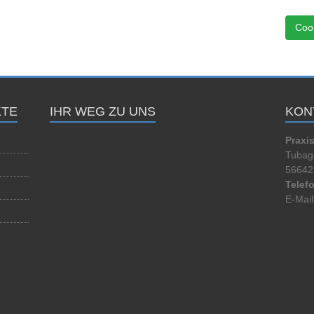
Cook
TE
IHR WEG ZU UNS
KON
Praxi
Tubaga
56642 
Telef
E-Mail