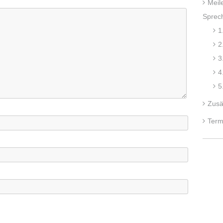
Meil
Sprec
1
2
3
4
5
Zusä
Term