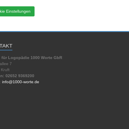
ie Einstellungen
TAKT
s für Logopädie 1000 Worte GbR
llee 7
Kruft
on: 02652 9369200
:
info@1000-worte.de